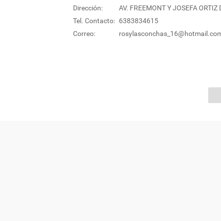
Dirección:
AV. FREEMONT Y JOSEFA ORTIZ
Tel. Contacto:
6383834615
Correo:
rosylasconchas_16@hotmail.co